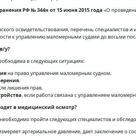
анения РФ № 344н от 15 июня 2015 года
«О проведени
нского освидетельствования, перечень специалистов и
ности к управлению маломерными судами до восьми пос
в/у?
еобходима в следующих ситуациях:
ния
на право управления маломерным судном.
верения
.
ле лишения прав.
тройства
, если работа связана с управлением маломер
ходят в медицинский осмотр?
у необходимо пройти следующих специалистов и обследо
измеряет артериальное давление, дает заключение о со