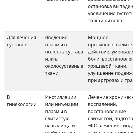
остановка выпаден
увеличение густот
толщины волос.
Для лечения
Введение
Мощное
суставов
плазмы в
противовоспалите
полость сустава
действие, уменьш
или в
боли, восстановле
околосуставные
хрящевой ткани,
ткани.
улучшение подвиж
при артрозах и тра
В
Инстилляции
Лечение хроничес
гинекологии
или инъекции
воспалений,
плазмы в
восстановление
слизистую
слизистой, подгото
влагалища и
ЭКО, лечение син
шейки матки.
«сухого влагалища