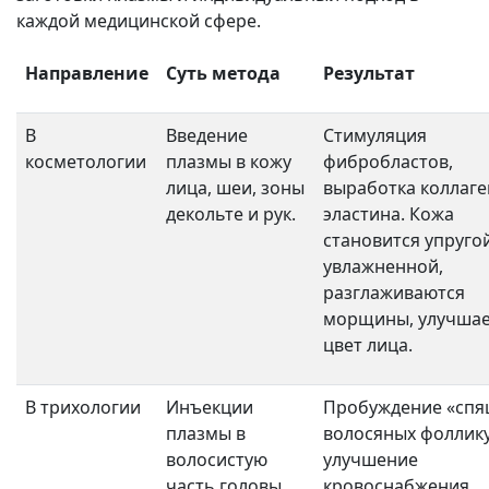
каждой медицинской сфере.
Направление
Суть метода
Результат
В
Введение
Стимуляция
косметологии
плазмы в кожу
фибробластов,
лица, шеи, зоны
выработка коллаге
декольте и рук.
эластина. Кожа
становится упругой
увлажненной,
разглаживаются
морщины, улучшае
цвет лица.
В трихологии
Инъекции
Пробуждение «спя
плазмы в
волосяных фоллику
волосистую
улучшение
часть головы.
кровоснабжения,