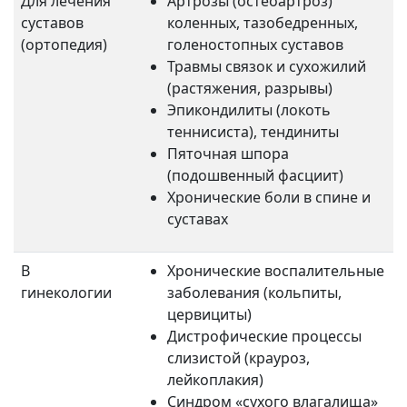
Для лечения
Артрозы (остеоартроз)
суставов
коленных, тазобедренных,
(ортопедия)
голеностопных суставов
Травмы связок и сухожилий
(растяжения, разрывы)
Эпикондилиты (локоть
теннисиста), тендиниты
Пяточная шпора
(подошвенный фасциит)
Хронические боли в спине и
суставах
В
Хронические воспалительные
гинекологии
заболевания (кольпиты,
цервициты)
Дистрофические процессы
слизистой (крауроз,
лейкоплакия)
Синдром «сухого влагалища»