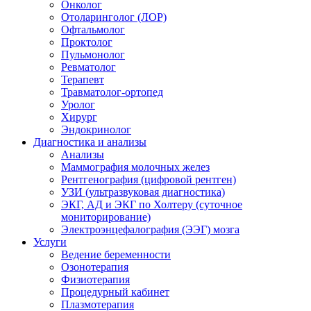
Онколог
Отоларинголог (ЛОР)
Офтальмолог
Проктолог
Пульмонолог
Ревматолог
Терапевт
Травматолог-ортопед
Уролог
Хирург
Эндокринолог
Диагностика и анализы
Анализы
Маммография молочных желез
Рентгенография (цифровой рентген)
УЗИ (ультразвуковая диагностика)
ЭКГ, АД и ЭКГ по Холтеру (суточное
мониторирование)
Электроэнцефалография (ЭЭГ) мозга
Услуги
Ведение беременности
Озонотерапия
Физиотерапия
Процедурный кабинет
Плазмотерапия