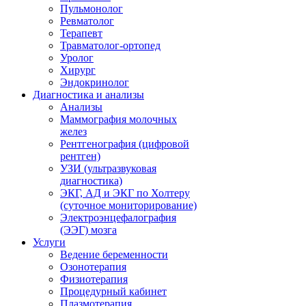
Пульмонолог
Ревматолог
Терапевт
Травматолог-ортопед
Уролог
Хирург
Эндокринолог
Диагностика и анализы
Анализы
Маммография молочных
желез
Рентгенография (цифровой
рентген)
УЗИ (ультразвуковая
диагностика)
ЭКГ, АД и ЭКГ по Холтеру
(суточное мониторирование)
Электроэнцефалография
(ЭЭГ) мозга
Услуги
Ведение беременности
Озонотерапия
Физиотерапия
Процедурный кабинет
Плазмотерапия