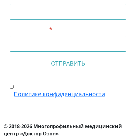
Ваш телефон
*
ОТПРАВИТЬ
Согласие
*
Соглашаюсь на обработку своих
персональных данных, согласно
Политике конфиденциальности
ВОЗМОЖНЫ ПРОТИВОПОКАЗАНИЯ.
ТРЕБУЕТСЯ КОНСУЛЬТАЦИЯ СПЕЦИАЛИСТА
© 2018-2026 Многопрофильный медицинский
центр «Доктор Озон»