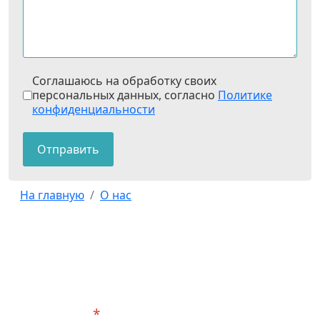
Флажки
*
Соглашаюсь на обработку своих
персональных данных, согласно
Политике
конфиденциальности
Отправить
На главную
О нас
Быстрая запись
Отправьте заявку, мы свяжемся и мы
согласуем лучшее для Вас время приёма
Ваше имя
*