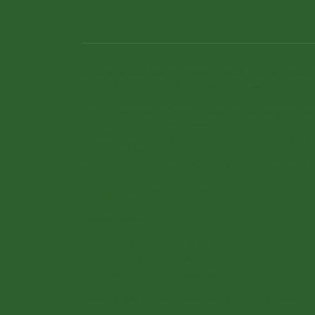
© 2018-2026 Многопрофильный медицински
ООО «Краевой центр медосмотров», лицензия 
Сайт не является публичной офертой, состав услуг, ц
и прочую информацию уточняйте пожалуйста на стой
телефону. Услуги лицензированы, препараты сертиф
Российских рублях.
Адрес:
352909, Краснодарский край, г. Армавир,
Телефон:
+7-988-379-80-91
.
Режим работы:
Понедельник-пятница: 8.00 – 17.00;
Суббота: 8.00 – 14.00;
Воскресенье: выходной.
Политика обработки персональных данных
|
Политик