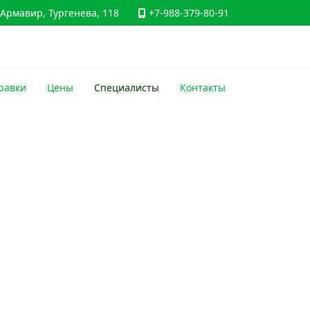
Армавир, Тургенева, 118
+7-988-379-80-91
равки
Цены
Специалисты
Контакты