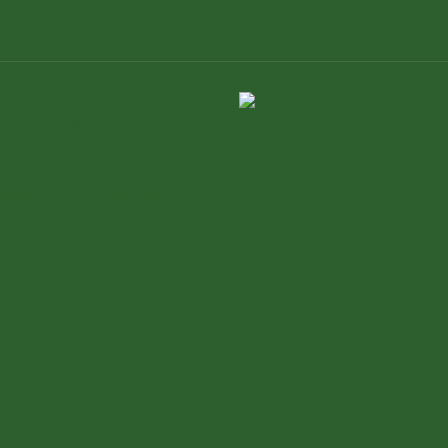
й центр «Доктор Озон»
ЛО-23-01-012151.
ены, график приёма специалистов
ке администратора или по
ицированы. Цены указаны в
 ул. Тургенева, 118
.
а файлов куки